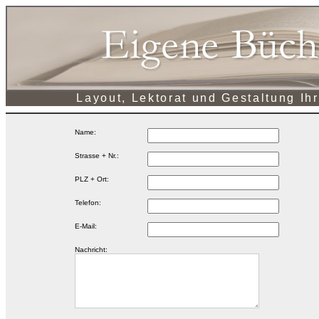
Layout, Lektorat und Gestaltung Ihr
Name:
Strasse + Nr.:
PLZ + Ort:
Telefon:
E-Mail:
Nachricht: